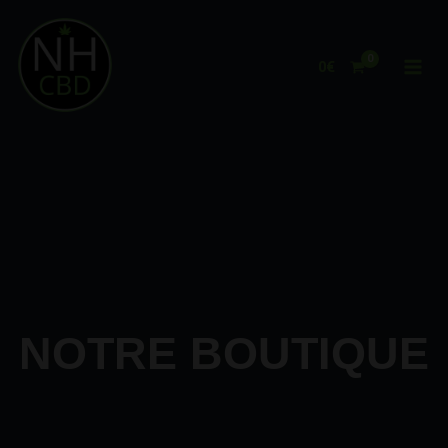
Aller
au
contenu
0
€
NOTRE BOUTIQUE